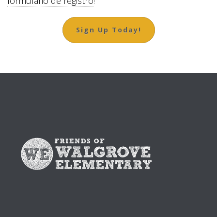
formulario de registro
!
Sign Up Today!